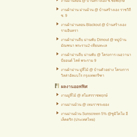
งานม่านลอน @ บ้านสร้างเอง ซ.ชัยพฤกษ์
งานผ้าม่าน ม่านม้วน @ บ้านสร้างเอง ราชวิถี
ซ. 9
งานผ้าม่านลอน Blackout @ บ้านสร้างเอง
รามอินทรา
งานผ้าม่านจีบ ม่านพับ Dimout @ หมู่บ้าน
มัณฑนา พระราม2-เทียนทะเล
งานผ้าม่านจีบ ม่านพับ @ โครงการ เนอวานา
บียอนด์ ไลท์ พระราม 9
งานผ้าม่าน มู่ลี่ไม้ @ บ้านตัวอย่าง โครงการ
วิลล่าอัลแบโร กรุงเทพกรีฑา
ผลงานออฟฟิศ
งานมู่ลี่ไม้ @ สโมสรราชพฤกษ์
งานม่านม้วน @ เหมราชระยอง
งานม่านม้วน Sunscreen 5% @ซูมิโตโม อี
เล็คตริก (ประเทศไทย)